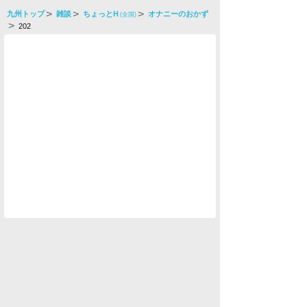
九州トップ
雑談
ちょっとH
オナニーのおかず
(全国)
202
水商売男性
水商売女性
風俗関係
雑談関係
新着画像
ニュース