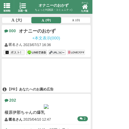
ホーム
オナニーのおかず
ちょっとH(雑談・コミュニティ)
板移動
話題一覧
九州版
(大)
(中)
(小)
オナニーのおかず
000
+本文表示(000)
匿名さん
2023/07/17 16:36
【PR】あなたへのお薦め広告
202
榎原伊那ちゃんの爆乳
2
匿名さん
2025/04/10 12:47