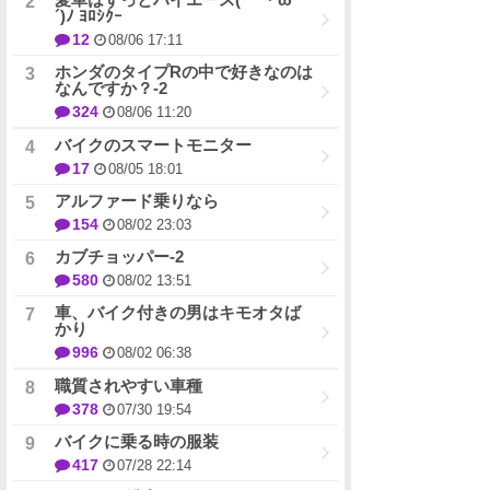
´)ﾉ ﾖﾛｼｸｰ
12
08/06 17:11
ホンダのタイプRの中で好きなのは
なんですか？-2
324
08/06 11:20
バイクのスマートモニター
17
08/05 18:01
アルファード乗りなら
154
08/02 23:03
カブチョッパー-2
580
08/02 13:51
車、バイク付きの男はキモオタば
かり
996
08/02 06:38
職質されやすい車種
378
07/30 19:54
バイクに乗る時の服装
417
07/28 22:14