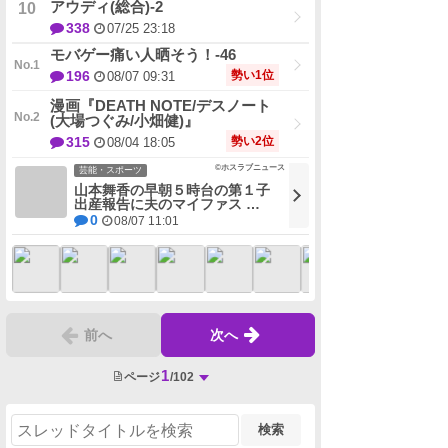
アウディ(総合)-2
338
07/25 23:18
モバゲー痛い人晒そう！-46
勢い1位
196
08/07 09:31
漫画『DEATH NOTE/デスノート
(大場つぐみ/小畑健)』
勢い2位
315
08/04 18:05
©ホスラブニュース
芸能・スポーツ
山本舞香の早朝５時台の第１子
出産報告に夫のマイファス …
0
08/07 11:01
前へ
次へ
1
ページ
/102
検索