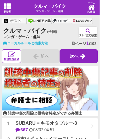
ホーム
クルマ・バイク
マンガ・ゲーム・趣味
板移動
九州版
クルマ・バイク
(全国)
スレ/全文検索
マンガ・ゲーム・趣味
1
ローカルルールと検索方法
ページ
/102
前へ
次へ
新規話題作成
誹謗中傷の削除と投稿者特定ができる弁護士
SUBARU＝キモオタブルー-3
667
08/07 04:51
愛車はずっとハイエース( ｀・ω・