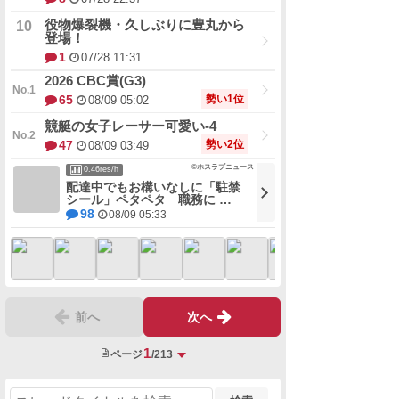
役物爆裂機・久しぶりに豊丸から
登場！
1
07/28 11:31
2026 CBC賞(G3)
勢い1位
65
08/09 05:02
競艇の女子レーサー可愛い-4
勢い2位
47
08/09 03:49
©ホスラブニュース
0.46res/h
配達中でもお構いなしに「駐禁
シール」ペタペタ 職務に …
98
08/09 05:33
前へ
次へ
1
ページ
/213
検索