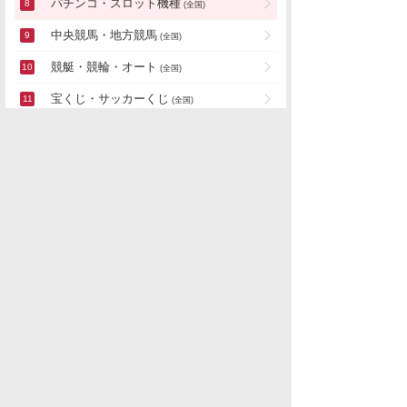
中央競馬・地方競馬
(全国)
競艇・競輪・オート
(全国)
宝くじ・サッカーくじ
(全国)
麻雀・雀荘
(全国)
ギャンブル総合
(全国)
地域別雑談
「
パチンコ店・ギャンブル」の新着スレ
データを取得できませんでした。
水商売男性
水商売女性
風俗関係