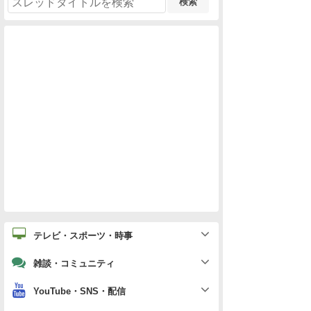
テレビ・スポーツ・時事
雑談・コミュニティ
YouTube・SNS・配信