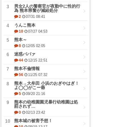
男女2人の警察官が夜勤中に性的行
為 熊本県警が減給処分
2
07/31 08:41
うんこ熊本
10
07/27 04:53
熊本～
8
12/05 02:05
迷惑ババァ
44
12/15 22:51
熊本不倫情報
56
11/25 07:32
熊本→大牟田 小浜のおぎやはぎ！
よ◯◯がこー爺
5
09/20 21:16
熊本の幼稚園園児暴行幼稚園は処
罰されず…
0
02/13 23:42
熊本城の被害予想！
10
09/19 12:17