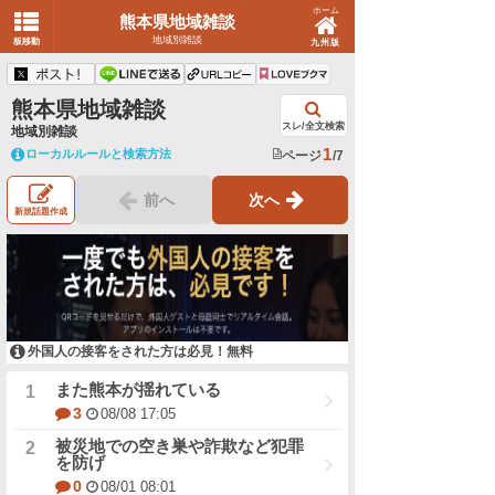
ホーム
熊本県地域雑談
地域別雑談
板移動
九州版
熊本県地域雑談
スレ/全文検索
地域別雑談
1
ローカルルールと検索方法
ページ
/7
前へ
次へ
新規話題作成
外国人の接客をされた方は必見！無料
また熊本が揺れている
3
08/08 17:05
被災地での空き巣や詐欺など犯罪
を防げ
0
08/01 08:01