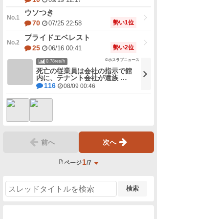
ウソつき
勢い1位
70
07/25 22:58
プライドエベレスト
勢い2位
25
06/16 00:41
©ホスラブニュース
0.78res/h
死亡の従業員は会社の指示で館
内に、テナント会社が遺族 …
116
08/09 00:46
前へ
次へ
1
ページ
/7
検索