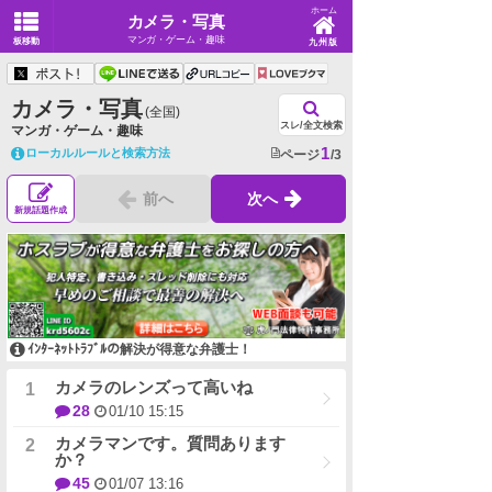
ホーム
カメラ・写真
マンガ・ゲーム・趣味
板移動
九州版
カメラ・写真
(全国)
スレ/全文検索
マンガ・ゲーム・趣味
1
ローカルルールと検索方法
ページ
/3
前へ
次へ
新規話題作成
ｲﾝﾀｰﾈｯﾄﾄﾗﾌﾞﾙの解決が得意な弁護士！
カメラのレンズって高いね
28
01/10 15:15
カメラマンです。質問あります
か？
45
01/07 13:16