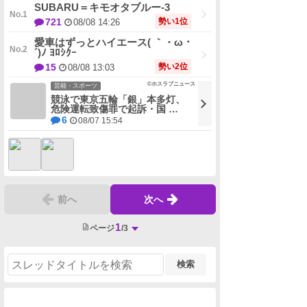
SUBARU＝キモオタブルー-3
勢い1位
721
08/08 14:26
愛車はずっとハイエース( ｀・ω・
´)ﾉ ﾖﾛｼｸｰ
勢い2位
15
08/08 13:03
©ホスラブニュース
芸能・スポーツ
競泳で東京五輪「銀」本多灯、
危険運転致傷罪で起訴・国 …
6
08/07 15:54
前へ
次へ
1
ページ
/3
検索