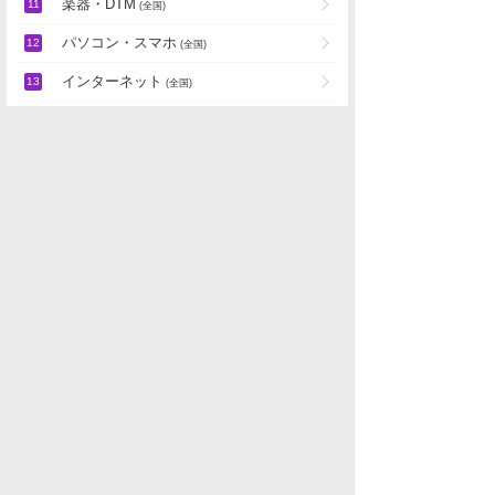
パソコン・スマホ
(全国)
インターネット
(全国)
趣味全般
(全国)
パチンコ店・ギャンブル
地域別雑談
「
マンガ・ゲーム・趣味」の新着スレ
データを取得できませんでした。
水商売男性
水商売女性
風俗関係