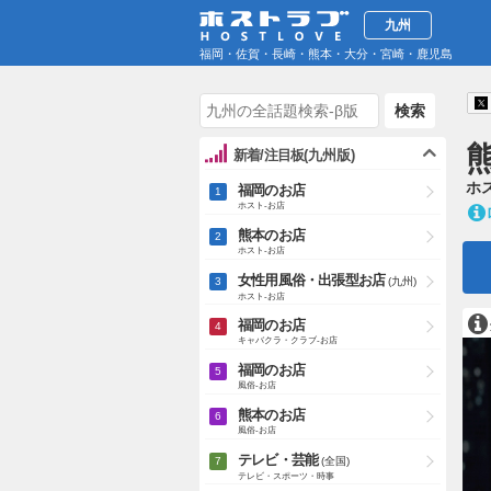
九州
福岡・佐賀・長崎・熊本・大分・宮崎・鹿児島
検索
新着/注目板
(九州版)
ホ
福岡のお店
ホスト-お店
熊本のお店
ホスト-お店
女性用風俗・出張型お店
(九州)
ホスト-お店
福岡のお店
キャバクラ・クラブ-お店
福岡のお店
風俗-お店
熊本のお店
風俗-お店
テレビ・芸能
(全国)
テレビ・スポーツ・時事