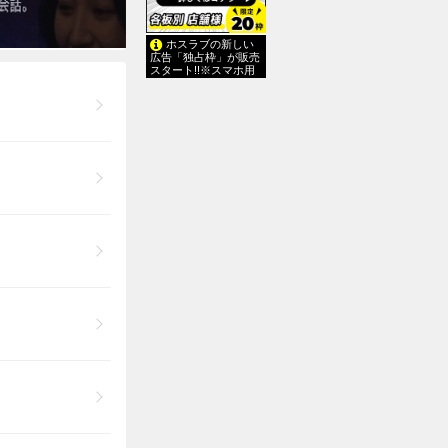
ホスラブの新しい
広告「独占枠」が販売
スタート!!※スマホ用