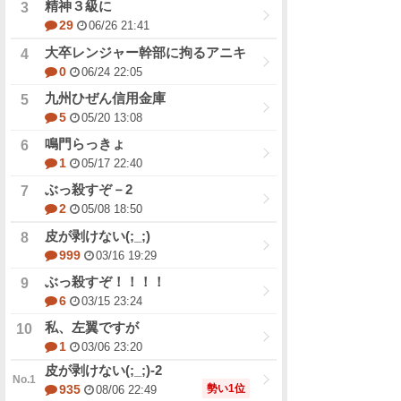
精神３級に
29
06/26 21:41
大卒レンジャー幹部に拘るアニキ
0
06/24 22:05
九州ひぜん信用金庫
5
05/20 13:08
鳴門らっきょ
1
05/17 22:40
ぶっ殺すぞ－2
2
05/08 18:50
皮が剥けない(;_;)
999
03/16 19:29
ぶっ殺すぞ！！！！
6
03/15 23:24
私、左翼ですが
1
03/06 23:20
皮が剥けない(;_;)-2
勢い1位
935
08/06 22:49