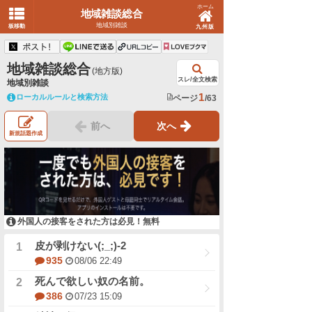
ホーム
地域雑談総合
地域別雑談
板移動
九州版
地域雑談総合
(地方版)
スレ/全文検索
地域別雑談
1
ローカルルールと検索方法
ページ
/63
前へ
次へ
新規話題作成
外国人の接客をされた方は必見！無料
皮が剥けない(;_;)-2
935
08/06 22:49
死んで欲しい奴の名前。
386
07/23 15:09