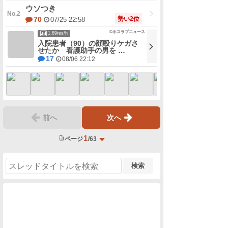
ウソつき
勢い2位
70
07/25 22:58
©ホスラブニュース
1.89res/h
入院患者（90）の顔殴りケガさ
せたか 看護助手の男を …
17
08/06 22:12
前へ
次へ
1
ページ
/63
検索