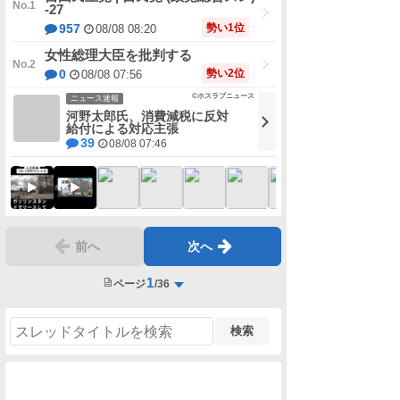
-27
勢い1位
957
08/08 08:20
女性総理大臣を批判する
勢い2位
0
08/08 07:56
©ホスラブニュース
ニュース速報
河野太郎氏、消費減税に反対
給付による対応主張
39
08/08 07:46
前へ
次へ
1
ページ
/36
検索