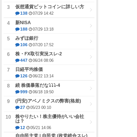
仮想通貨ビットコインに詳しい方
138
07/29 14:42
新NISA
188
07/29 13:18
みずほ銀行
106
07/20 17:52
株・FX取引実況スレ-2
447
06/24 08:06
日経平均株価
126
06/22 13:14
続 株価暴落だな⤵⤵⤵-4
999
06/18 19:50
(円安)アベノミクスの弊害(格差)
27
05/23 00:10
株やりたい！株主優待がいい会社
は？
12
05/21 14:06
自由民主党 | 自民党 (政党総合スレ)