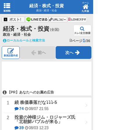
ホーム
経済・株式・投資
政治・経済・社会
板移動
九州版
経済・株式・投資
(全国)
スレ/全文検索
政治・経済・社会
1
ローカルルールと検索方法
ページ
/36
前へ
次へ
新規話題作成
【PR】あなたへのお薦め広告
続 株価暴落だな⤵⤵⤵-5
74
08/07 21:55
投資の神様ジム・ロジャーズ氏
「北朝鮮バブルが来る」
39
08/03 12:23