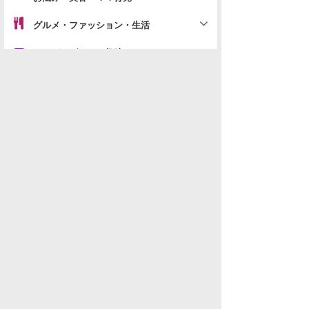
グルメ・ファッション・生活
マンガ・ゲーム・趣味
パチンコ店・ギャンブル
地域別雑談
「
YouTube・SNS・配信」の新着スレ
データを取得できませんでした。
水商売男性
水商売女性
風俗関係
雑談関係
新着画像
ニュース