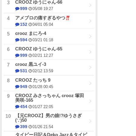
CROOZ ゆうにゃん-66
999
05/08 19:27
アメブロの痛すぎるやつ
152
04/01 05:04
crooz まにろ-4
594
03/21 01:18
CROOZ ゆうにゃん-65
999
02/21 12:27
crooz 黒ユイ-3
531
02/12 13:59
CROOZ たっち 9
949
01/28 00:45
CROOZ みさっちゃん crooz 塚田
美咲-165
454
01/27 22:05
【元CROOZ】男の娘!?ゆうさぎ
(∵)50
399
01/26 21:54
タイピー日記＆Deko Jazz＆タイピ