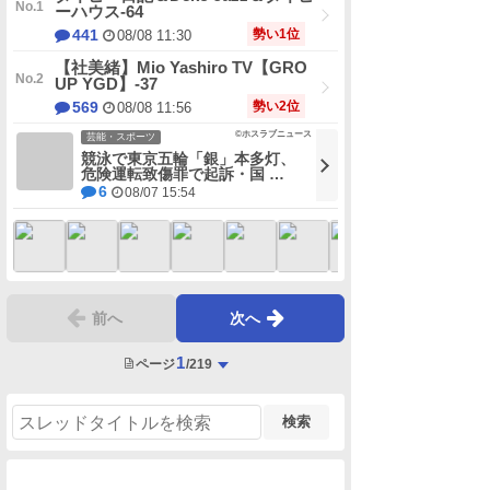
ーハウス-64
勢い1位
441
08/08 11:30
【社美緒】Mio Yashiro TV【GRO
UP YGD】-37
勢い2位
569
08/08 11:56
©ホスラブニュース
芸能・スポーツ
競泳で東京五輪「銀」本多灯、
危険運転致傷罪で起訴・国 …
6
08/07 15:54
前へ
次へ
1
ページ
/219
検索