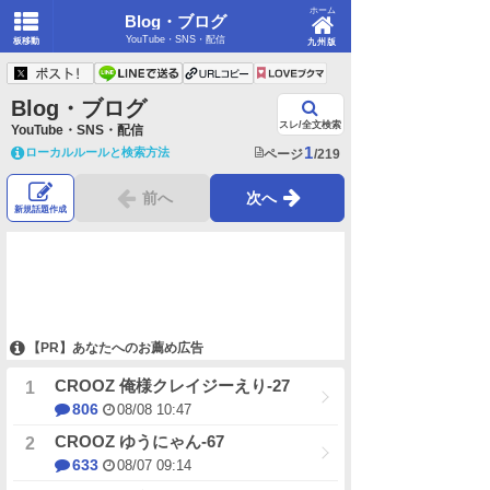
ホーム
Blog・ブログ
YouTube・SNS・配信
板移動
九州版
Blog・ブログ
スレ/全文検索
YouTube・SNS・配信
1
ローカルルールと検索方法
ページ
/219
前へ
次へ
新規話題作成
【PR】あなたへのお薦め広告
CROOZ 俺様クレイジーえり-27
806
08/08 10:47
CROOZ ゆうにゃん-67
633
08/07 09:14