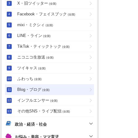
X・旧ツイッター
(全国)
Facebook・フェイスブック
(全国)
mixi・ミクシィ
(全国)
LINE・ライン
(全国)
TikTok・ティックトック
(全国)
ニコニコ生放送
(全国)
ツイキャス
(全国)
ふわっち
(全国)
Blog・ブログ
(全国)
インフルエンサー
(全国)
その他SNS・ライブ配信
(全国)
政治・経済・社会
お悩み・美容・ママ育児