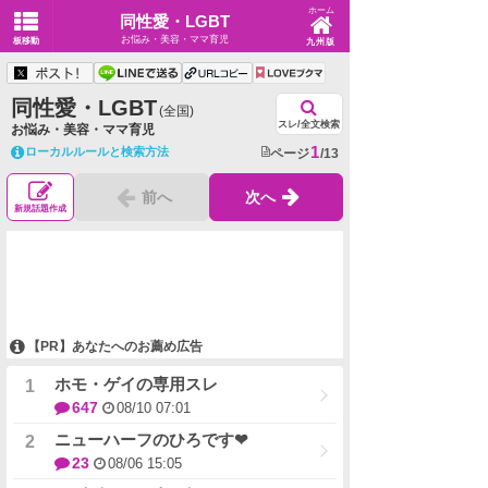
ホーム
同性愛・LGBT
お悩み・美容・ママ育児
板移動
九州版
同性愛・LGBT
(全国)
スレ/全文検索
お悩み・美容・ママ育児
1
ローカルルールと検索方法
ページ
/13
前へ
次へ
新規話題作成
【PR】あなたへのお薦め広告
ホモ・ゲイの専用スレ
647
08/10 07:01
ニューハーフのひろです❤
23
08/06 15:05