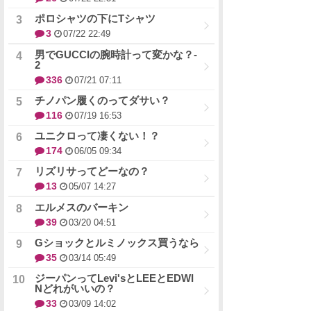
ポロシャツの下にTシャツ
3
07/22 22:49
男でGUCCIの腕時計って変かな？-
2
336
07/21 07:11
チノパン履くのってダサい？
116
07/19 16:53
ユニクロって凄くない！？
174
06/05 09:34
リズリサってどーなの？
13
05/07 14:27
エルメスのバーキン
39
03/20 04:51
Gショックとルミノックス買うなら
35
03/14 05:49
ジーパンってLevi'sとLEEとEDWI
Nどれがいいの？
33
03/09 14:02