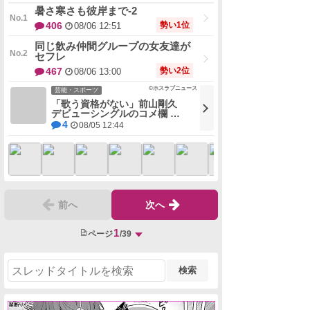
暑さ寒さも彼岸まで-2
勢い1位
406
08/06 12:51
同じ飲み仲間グループの女友達が
セフレ
勢い2位
467
08/06 13:00
©ホスラブニュース
芸能・スポーツ
「歌う資格がない」前山剛久
デビューシングルのコメ欄 …
4
08/05 12:44
前へ
次へ
1
ページ
/39
検索