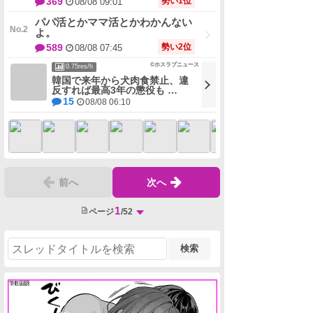
パパ活とかママ活とかわかんない
よ。
勢い2位
589
08/08 07:45
©ホスラブニュース
0.75res/h
韓国で来年から犬肉食禁止、違
反すれば最高3年の懲役も …
15
08/08 06:10
前へ
次へ
1
ページ
/52
検索