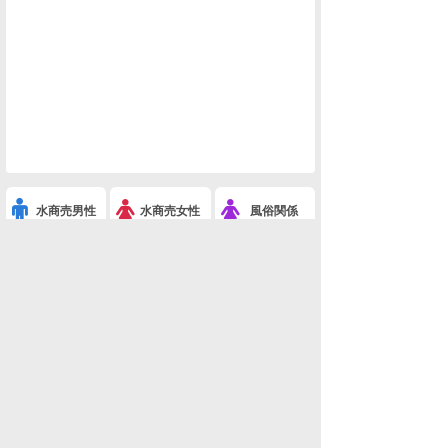
水商売男性
水商売女性
風俗関係
雑談関係
新着画像
ニュース
検索
このスレを友達に教える
※あげぽんザワールド-8(ネタ・おもしろ画像)
利用規約
削除依頼
広告掲載について!