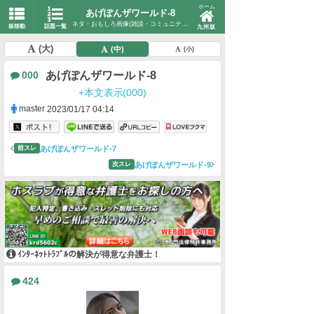
ホーム
あげぽんザワールド-8
ネタ・おもしろ画像(雑談・コミュニティ)
板移動
話題一覧
九州版
(大)
(中)
(小)
あげぽんザワールド-8
000
+本文表示(000)
master
2023/01/17 04:14
あげぽんザワールド-7
前スレ
あげぽんザワールド-9
次スレ
ｲﾝﾀｰﾈｯﾄﾄﾗﾌﾞﾙの解決が得意な弁護士！
424