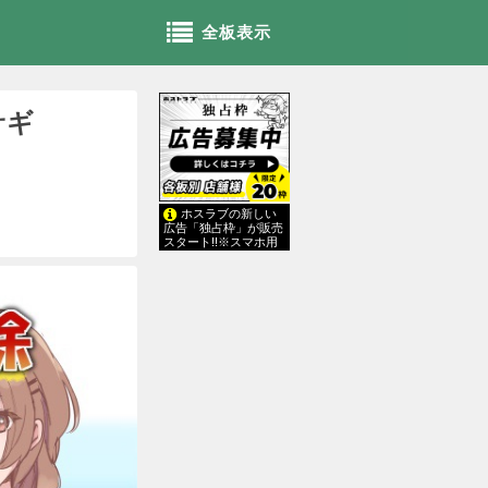
全板表示
サギ
ホスラブの新しい
広告「独占枠」が販売
スタート!!※スマホ用