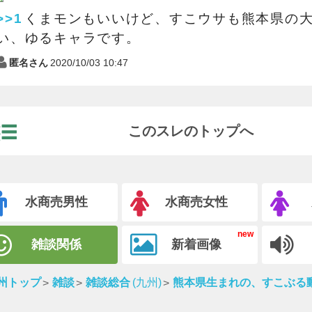
>>1
くまモンもいいけど、すこウサも熊本県の
い、ゆるキャラです。
匿名さん
2020/10/03 10:47
このスレのトップへ
水商売男性
水商売女性
雑談関係
新着画像
州トップ
雑談
雑談総合
(九州)
熊本県生まれの、すこぶる