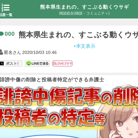
熊本県生まれの、すこぶる動くウサギ
雑談総合(雑談・コミュニティ)
話題一覧
000
熊本県生まれの、すこぶる動くウ
+本文表示
匿名さん
2020/10/03 10:46
誹謗中傷の削除と投稿者特定ができる弁護士