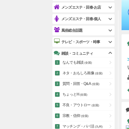
メンズエステ・回春-お店
メンズエステ・回春-個人
風俗総合話題
テレビ・スポーツ・時事
雑談・コミュニティ
なんでも雑談
(全国)
ネタ・おもしろ画像
(全国)
質問・回答・Q&A
(全国)
ちょっとH
(全国)
不良・アウトロー
(全国)
宗教・信仰
(全国)
マッチング・パパ活
(九州)