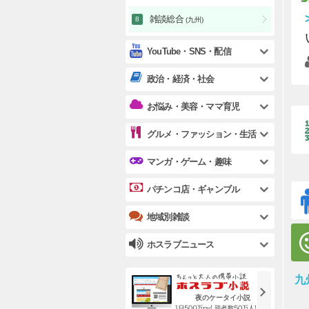
雑談総合
(九州)
YouTube・SNS・配信
政治・経済・社会
お悩み・美容・ママ育児
グルメ・ファッション・生活
マンガ・ゲーム・趣味
パチンコ店・ギャンブル
地域別雑談
ホスラブニュース
九
夜のケータイ小説