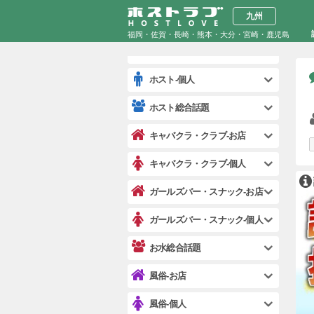
YouTuber・ユーチューブ
九州
(全国)
YouTube・SNS・配信
福岡・佐賀・長崎・熊本・大分・宮崎・鹿児島
ホスト-お店
ホスト-個人
ホスト総合話題
キャバクラ・クラブ-お店
キャバクラ・クラブ-個人
ガールズバー・スナック-お店
ガールズバー・スナック-個人
お水総合話題
風俗-お店
風俗-個人